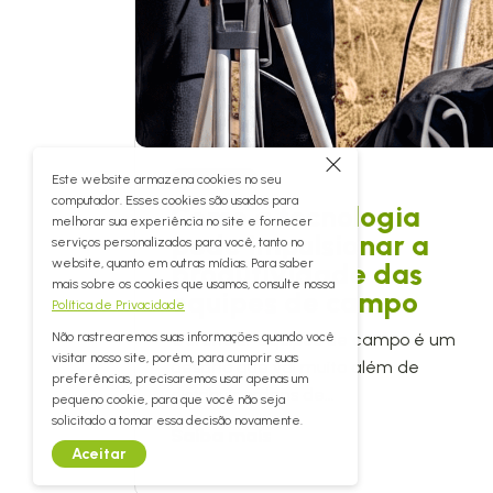
Este website armazena cookies no seu
Tecnologia
computador. Esses cookies são usados para
Como a tecnologia
melhorar sua experiência no site e fornecer
pode impulsionar a
serviços personalizados para você, tanto no
website, quanto em outras mídias. Para saber
produtividade das
mais sobre os cookies que usamos, consulte nossa
equipes de campo
Política de Privacidade
Não rastrearemos suas informações quando você
Gerenciar equipes de campo é um
visitar nosso site, porém, para cumprir suas
desafio que vai muito além de
preferências, precisaremos usar apenas um
distribuir ordens de…
pequeno cookie, para que você não seja
solicitado a tomar essa decisão novamente.
Saiba mais
Aceitar