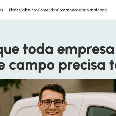
es
Planos
Sobre nós
Conteúdos
Contato
Acessar plataforma
 que toda empresa
e campo precisa t