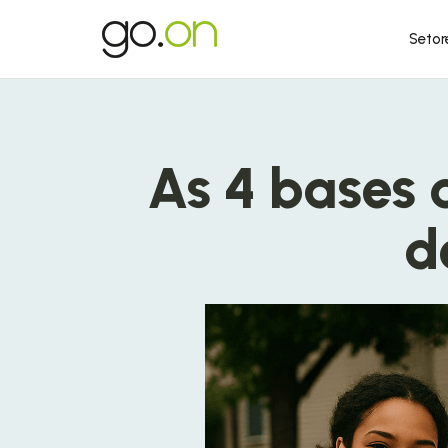
Setor
As 4 bases
d