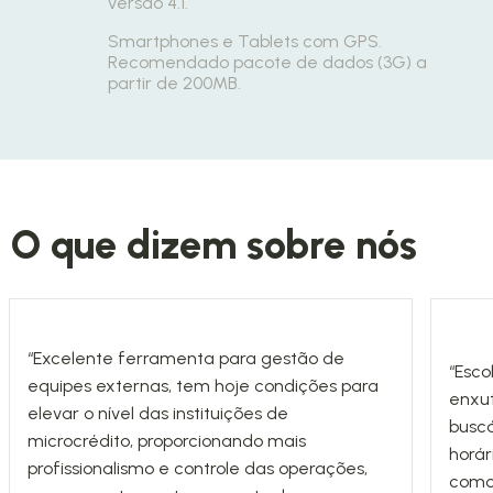
versão 4.1.
Smartphones e Tablets com GPS.
Recomendado pacote de dados (3G) a
partir de 200MB.
O que dizem sobre nós
“Excelente ferramenta para gestão de
“Esc
equipes externas, tem hoje condições para
enxut
elevar o nível das instituições de
busc
microcrédito, proporcionando mais
horár
profissionalismo e controle das operações,
como