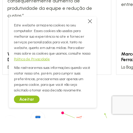
consequentemente aumento de
entre
produtividade da equipe e redução de
custos.”
Este website armazena cookies no seu
computador. Esses cookies são usados para
melhorar sua experiência no site e fornecer
serviços personalizados para você, tanto no
website, quanto em outras mídias. Para saber
Wilson Vamelarti
Marc
mais sobre os cookies que usamos, consulte nossa
Dutra
Ferra
Política de Privacidade
Banco do Empreendedor
La Ba
Não rastrearemos suas informações quando você
visitar nosso site, porém, para cumprir suas
preferências, precisaremos usar apenas um
pequeno cookie, para que você não seja
solicitado a tomar essa decisão novamente.
Aceitar